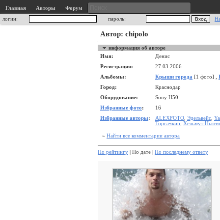
Главная
Авторы
Форум
логин:
пароль:
Н
Автор: chipolo
информация об авторе
Имя:
Денис
Регистрация:
27.03.2006
Альбомы:
Крыши города
[1 фото] ,
Город:
Краснодар
Оборудование:
Sony H50
Избранные фото
:
16
Избранные авторы
:
ALEXFOTO
,
Эдельвейс
,
Ya
Торгачкин
,
Хельмут Ньют
»
Найти все комментарии автора
По рейтингу
| По дате |
По последнему ответу