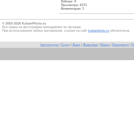
Рейтинг: 0
Просмотры: 4333
Комментарии: 5
© 2003-2026 KubanPhoto.ru
Все прaва на фотографии принадлежат их авторам.
При использовании любых материалов, ссылка на сайт
kubanphoto.ru
обязательна.
Автопортрет
|
Город
|
Жанр
|
Животные
|
Макро
|
Натюрморт
|
П