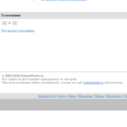
Голосование
+
6
–
Результаты голосования
© 2003-2026 KubanPhoto.ru
Все прaва на фотографии принадлежат их авторам.
При использовании любых материалов, ссылка на сайт
kubanphoto.ru
обязательна.
Автопортрет
|
Город
|
Жанр
|
Животные
|
Макро
|
Натюрморт
|
П