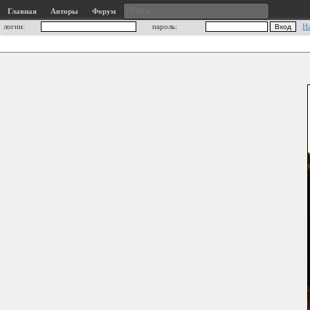
Главная
Авторы
Форум
логин:
пароль:
Н