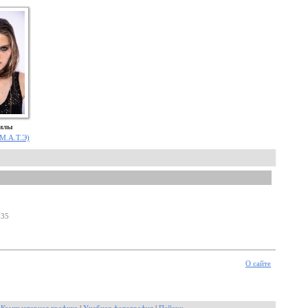
Силы
(М.А.Т.Э)
:35
О сайте