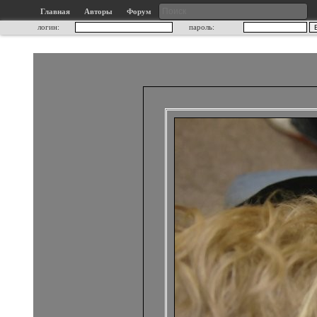
Главная
Авторы
Форум
логин:
пароль: