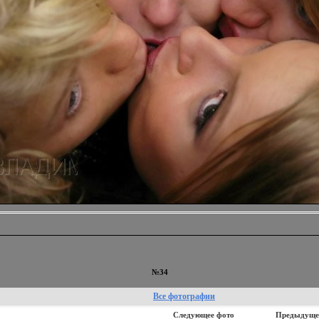
№34
Все фотографии
Следующее фото
Предыдуще