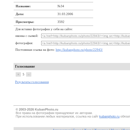
Название:
№34
Дата:
31.03.2006
Просмотры:
3592
Для вставки фотографии у себя на сайте:
иконка с сылкой:
фотография:
Постоянная ссылка на фото:
http://kubanphoto.ru/photo/22943/
Голосование
+
5
–
Результаты голосования
© 2003-2026 KubanPhoto.ru
Все прaва на фотографии принадлежат их авторам.
При использовании любых материалов, ссылка на сайт
kubanphoto.ru
обязат