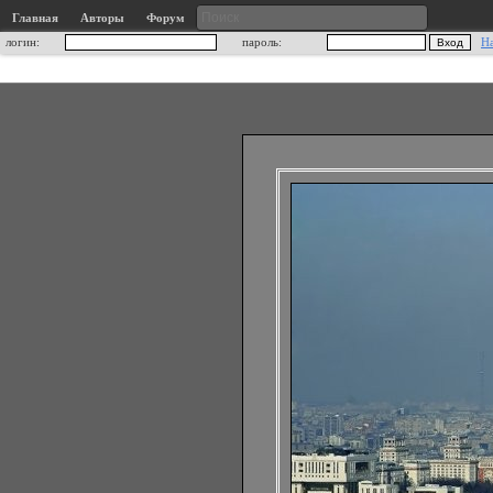
Главная
Авторы
Форум
логин:
пароль:
Н