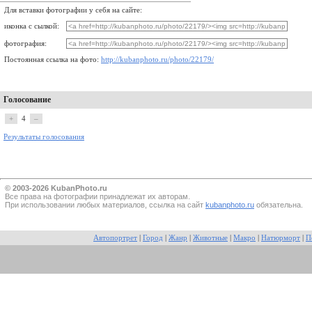
Для вставки фотографии у себя на сайте:
иконка с сылкой:
фотография:
Постоянная ссылка на фото:
http://kubanphoto.ru/photo/22179/
Голосование
+
4
–
Результаты голосования
© 2003-2026 KubanPhoto.ru
Все прaва на фотографии принадлежат их авторам.
При использовании любых материалов, ссылка на сайт
kubanphoto.ru
обязательна.
Автопортрет
|
Город
|
Жанр
|
Животные
|
Макро
|
Натюрморт
|
П