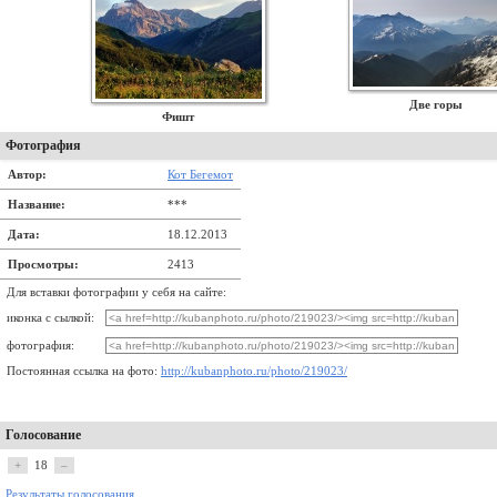
Две горы
Фишт
Фотография
Автор:
Кот Бегемот
Название:
***
Дата:
18.12.2013
Просмотры:
2413
Для вставки фотографии у себя на сайте:
иконка с сылкой:
фотография:
Постоянная ссылка на фото:
http://kubanphoto.ru/photo/219023/
Голосование
+
18
–
Результаты голосования