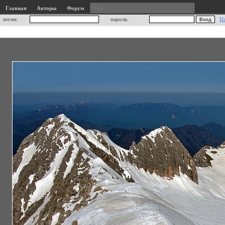
Главная
Авторы
Форум
логин:
пароль:
Н