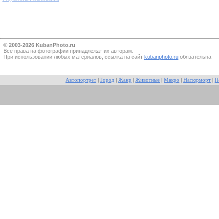
© 2003-2026 KubanPhoto.ru
Все прaва на фотографии принадлежат их авторам.
При использовании любых материалов, ссылка на сайт
kubanphoto.ru
обязательна.
Автопортрет
|
Город
|
Жанр
|
Животные
|
Макро
|
Натюрморт
|
П