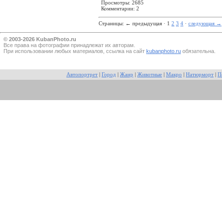
Просмотры: 2685
Комментарии: 2
Страницы:
←
предыдущая · 1
2
3
4
·
следующая
→
© 2003-2026 KubanPhoto.ru
Все прaва на фотографии принадлежат их авторам.
При использовании любых материалов, ссылка на сайт
kubanphoto.ru
обязательна.
Автопортрет
|
Город
|
Жанр
|
Животные
|
Макро
|
Натюрморт
|
П