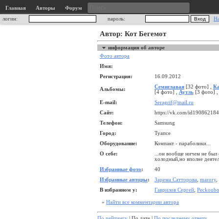
Главная
Авторы
Форум
логин:
пароль:
Н
Автор: Кот Бегемот
информация об авторе
Фото автора
Имя:
Регистрация:
16.09.2012
Семиглавая
[32 фото] ,
Ка
Альбомы:
[4 фото] ,
Аутль
[3 фото] 
E-mail:
Seragrif@mail.ru
Сайт:
https://vk.com/id190862184
Телефон:
Samsung
Город:
Туапсе
Оборудование:
Компакт - параболики...
О себе:
...он вообще ничем не бы
холодный,но вполне деяте
Избранные фото
:
40
Избранные авторы
:
Зарема Сатторова
,
marory
,
В избранном у:
Гаврилов Сергей
,
Peckoub
»
Найти все комментарии автора
По рейтингу
| По дате |
По последнему ответу