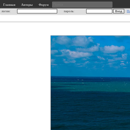
Главная
Авторы
Форум
логин:
пароль:
Н