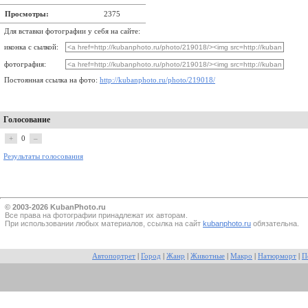
Просмотры:
2375
Для вставки фотографии у себя на сайте:
иконка с сылкой:
фотография:
Постоянная ссылка на фото:
http://kubanphoto.ru/photo/219018/
Голосование
+
0
–
Результаты голосования
© 2003-2026 KubanPhoto.ru
Все прaва на фотографии принадлежат их авторам.
При использовании любых материалов, ссылка на сайт
kubanphoto.ru
обязательна.
Автопортрет
|
Город
|
Жанр
|
Животные
|
Макро
|
Натюрморт
|
П