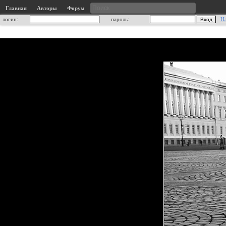
Главная
Авторы
Форум
логин:
пароль:
Н