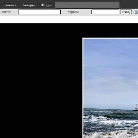
Главная
Авторы
Форум
логин:
пароль:
Н