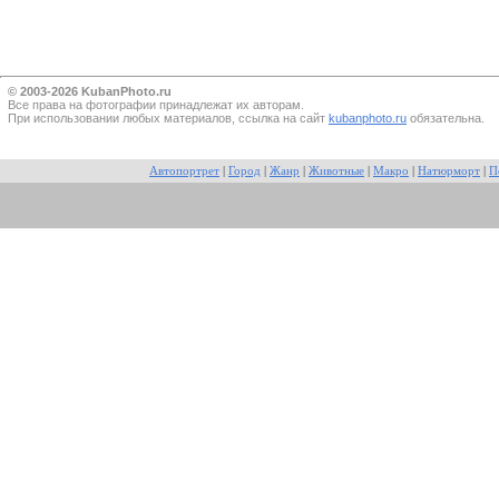
© 2003-2026 KubanPhoto.ru
Все прaва на фотографии принадлежат их авторам.
При использовании любых материалов, ссылка на сайт
kubanphoto.ru
обязательна.
Автопортрет
|
Город
|
Жанр
|
Животные
|
Макро
|
Натюрморт
|
П