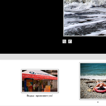
Водка- проясняет ум!
*