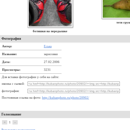
тетя гру
ботишки на передышке
Фотография
Автор:
Еська
Название:
зарисовки
Дата:
27.02.2006
Просмотры:
3231
Для вставки фотографии у себя на сайте:
иконка с сылкой:
фотография:
Постоянная ссылка на фото:
http://kubanphoto.ru/photo/20902/
Голосование
+
1
–
Результаты голосования