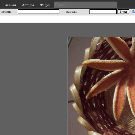
Главная
Авторы
Форум
логин:
пароль:
Н