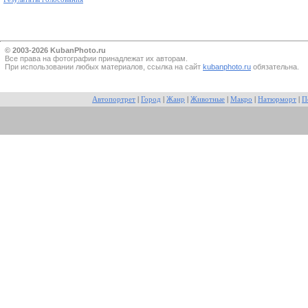
© 2003-2026 KubanPhoto.ru
Все прaва на фотографии принадлежат их авторам.
При использовании любых материалов, ссылка на сайт
kubanphoto.ru
обязательна.
Автопортрет
|
Город
|
Жанр
|
Животные
|
Макро
|
Натюрморт
|
П