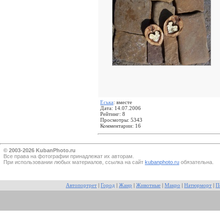
Еська
: вместе
Дата: 14.07.2006
Рейтинг: 8
Просмотры: 5343
Комментарии: 16
© 2003-2026 KubanPhoto.ru
Все прaва на фотографии принадлежат их авторам.
При использовании любых материалов, ссылка на сайт
kubanphoto.ru
обязательна.
Автопортрет
|
Город
|
Жанр
|
Животные
|
Макро
|
Натюрморт
|
П