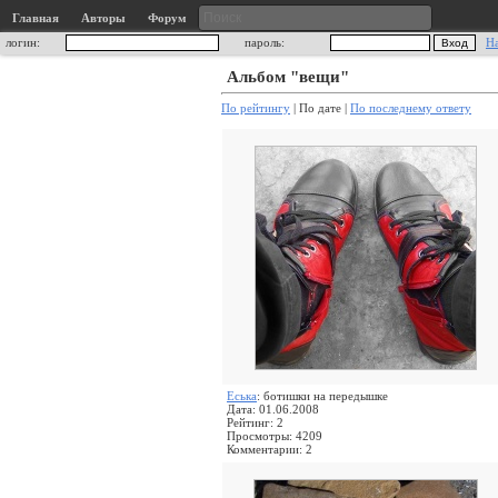
Главная
Авторы
Форум
логин:
пароль:
Н
Альбом "вещи"
По рейтингу
| По дате |
По последнему ответу
Еська
: ботишки на передышке
Дата: 01.06.2008
Рейтинг: 2
Просмотры: 4209
Комментарии: 2