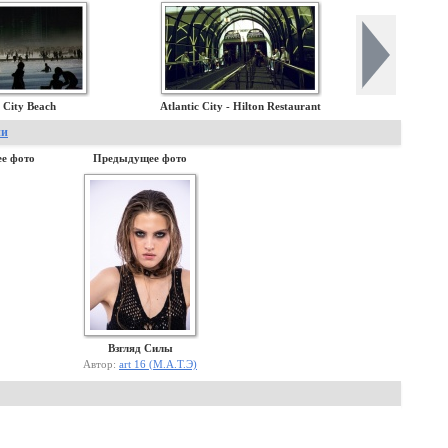
c City Beach
Atlantic City - Hilton Restaurant
ии
е фото
Предыдущее фото
Взгляд Силы
Автор:
art 16 (М.А.Т.Э)