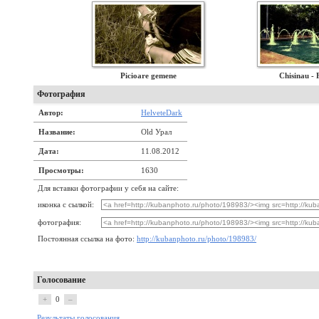
Picioare gemene
Chisinau - 
Фотография
Автор:
HelveteDark
Название:
Old Урал
Дата:
11.08.2012
Просмотры:
1630
Для вставки фотографии у себя на сайте:
иконка с сылкой:
фотография:
Постоянная ссылка на фото:
http://kubanphoto.ru/photo/198983/
Голосование
+
0
–
Результаты голосования