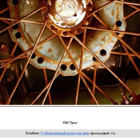
Old Урал
Альбом:
Субьективный взляд на мир
(фотографий: 15)