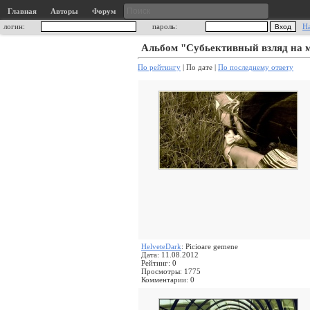
Главная
Авторы
Форум
логин:
пароль:
Н
Альбом "Субьективный взляд на 
По рейтингу
| По дате |
По последнему ответу
HelveteDark
: Picioare gemene
Дата: 11.08.2012
Рейтинг: 0
Просмотры: 1775
Комментарии: 0