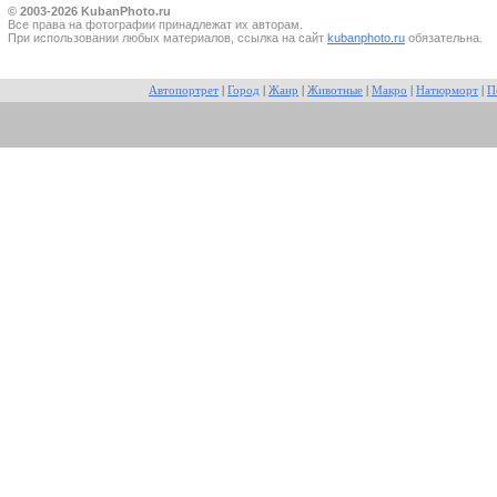
© 2003-2026 KubanPhoto.ru
Все прaва на фотографии принадлежат их авторам.
При использовании любых материалов, ссылка на сайт
kubanphoto.ru
обязательна.
Автопортрет
|
Город
|
Жанр
|
Животные
|
Макро
|
Натюрморт
|
П