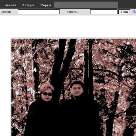
Главная
Авторы
Форум
логин:
пароль:
Н