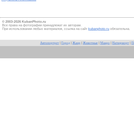
© 2003-2026 KubanPhoto.ru
Все прaва на фотографии принадлежат их авторам.
При использовании любых материалов, ссылка на сайт
kubanphoto.ru
обязательна.
Автопортрет
|
Город
|
Жанр
|
Животные
|
Макро
|
Натюрморт
|
П