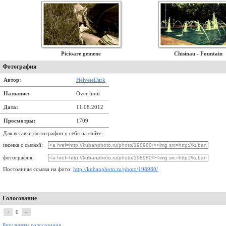
Picioare gemene
Chisinau - Fountain
Фотография
Автор:
HelveteDark
Название:
Over limit
Дата:
11.08.2012
Просмотры:
1709
Для вставки фотографии у себя на сайте:
иконка с сылкой:
фотография:
Постоянная ссылка на фото:
http://kubanphoto.ru/photo/198980/
Голосование
+
0
–
Результаты голосования