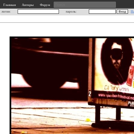
Главная
Авторы
Форум
логин:
пароль:
Н