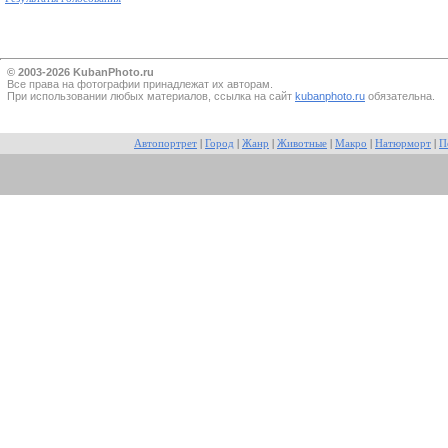
© 2003-2026 KubanPhoto.ru
Все прaва на фотографии принадлежат их авторам.
При использовании любых материалов, ссылка на сайт
kubanphoto.ru
обязательна.
Автопортрет
|
Город
|
Жанр
|
Животные
|
Макро
|
Натюрморт
|
П