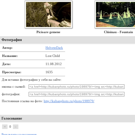
Picioare gemene
Chisinau - Fountain
Фотография
Автор:
HelveteDark
Название:
Lost Child
Дата:
11.08.2012
Просмотры:
1635
Для вставки фотографии у себя на сайте:
иконка с сылкой:
фотография:
Постоянная ссылка на фото:
http://kubanphoto.ru/photo/198979/
Голосование
+
0
–
Результаты голосования