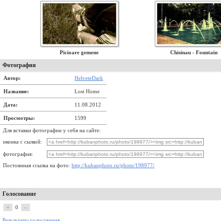
Picioare gemene
Chisinau - Fountain
Фотография
Автор:
HelveteDark
Название:
Lost Home
Дата:
11.08.2012
Просмотры:
1599
Для вставки фотографии у себя на сайте:
иконка с сылкой:
фотография:
Постоянная ссылка на фото:
http://kubanphoto.ru/photo/198977/
Голосование
+
0
–
Результаты голосования