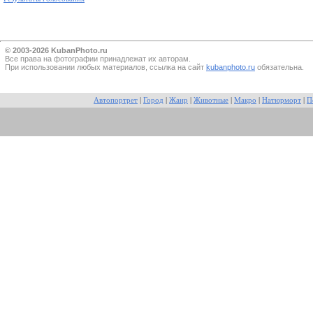
© 2003-2026 KubanPhoto.ru
Все прaва на фотографии принадлежат их авторам.
При использовании любых материалов, ссылка на сайт
kubanphoto.ru
обязательна.
Автопортрет
|
Город
|
Жанр
|
Животные
|
Макро
|
Натюрморт
|
П