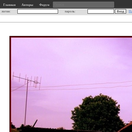
Главная
Авторы
Форум
логин:
пароль:
Н