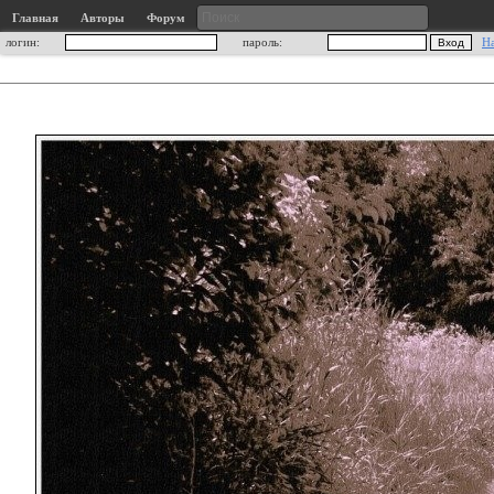
Главная
Авторы
Форум
логин:
пароль:
Н