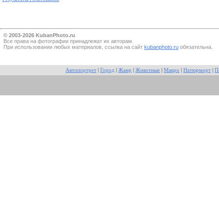
© 2003-2026 KubanPhoto.ru
Все прaва на фотографии принадлежат их авторам.
При использовании любых материалов, ссылка на сайт
kubanphoto.ru
обязательна.
Автопортрет
|
Город
|
Жанр
|
Животные
|
Макро
|
Натюрморт
|
П