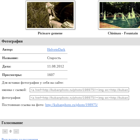
Picioare gemene
Chisinau - Fountain
Фотография
Автор:
HelveteDark
Название:
Старость
Дата:
11.08.2012
Просмотры:
1607
Для вставки фотографии у себя на сайте:
иконка с сылкой:
фотография:
Постоянная ссылка на фото:
http://kubanphoto.ru/photo/198975/
Голосование
+
0
–
Результаты голосования