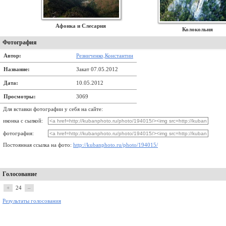
Афонка и Слесарня
Колокольня
Фотография
Автор:
Резниченко,Константин
Название:
Закат 07.05.2012
Дата:
10.05.2012
Просмотры:
3069
Для вставки фотографии у себя на сайте:
иконка с сылкой:
фотография:
Постоянная ссылка на фото:
http://kubanphoto.ru/photo/194015/
Голосование
+
24
–
Результаты голосования