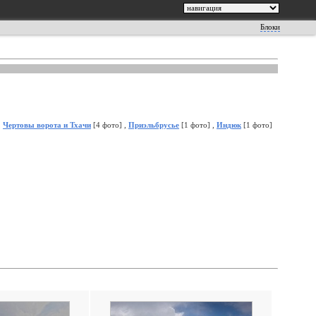
Блоки
,
Чертовы ворота и Тхачи
[4 фото] ,
Приэльбрусье
[1 фото] ,
Индюк
[1 фото]