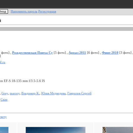
Напомнить пароль
Регистрация
й
 фото] ,
Рождественская Пшеха Су
[5 фото] ,
Архыз 2011
[6 фото] ,
Фишт 2010
[3 фото] 
]
l.ru
n EF-S 18-135 mm f/3.5-5.6 IS
,
Grey
,
marory
,
Владимир К.
,
Юлия Медведева
,
Гаврилов Сергей
,
Скан
твету