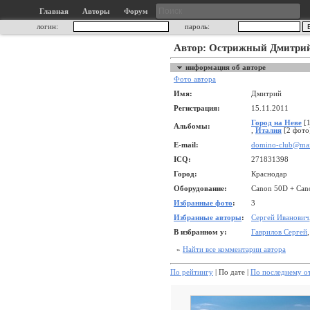
Главная
Авторы
Форум
логин:
пароль:
Автор: Острижный Дмитри
информация об авторе
Фото автора
Имя:
Дмитрий
Регистрация:
15.11.2011
Город на Неве
[1
Альбомы:
,
Италия
[2 фото
E-mail:
domino-club@mai
ICQ:
271831398
Город:
Краснодар
Оборудование:
Canon 50D + Cano
Избранные фото
:
3
Избранные авторы
:
Сергей Иванович
В избранном у:
Гаврилов Сергей
»
Найти все комментарии автора
По рейтингу
| По дате |
По последнему о