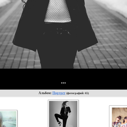
***
Альбом:
Портрет
(фотографий: 65)