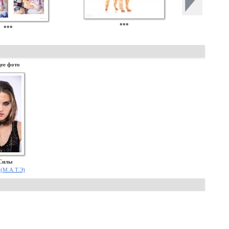
***
***
ее фото
 Силы
6 (М.А.Т.Э)