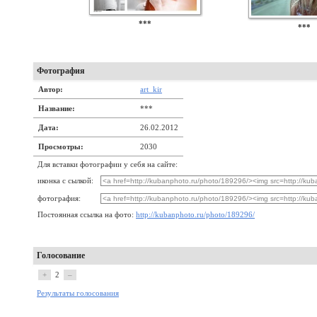
***
***
Фотография
Автор:
art_kir
Название:
***
Дата:
26.02.2012
Просмотры:
2030
Для вставки фотографии у себя на сайте:
иконка с сылкой:
фотография:
Постоянная ссылка на фото:
http://kubanphoto.ru/photo/189296/
Голосование
+
2
–
Результаты голосования