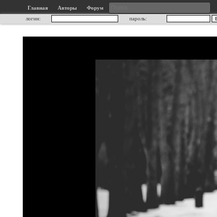
Главная
Авторы
Форум
логин:
пароль: