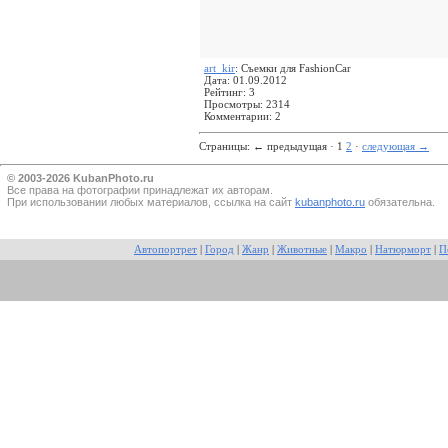
art_kir
: Съемки для FashionCar
Дата: 01.09.2012
Рейтинг: 3
Просмотры: 2314
Комментарии: 2
Страницы:
←
предыдущая · 1
2
·
следующая
→
© 2003-2026 KubanPhoto.ru
Все прaва на фотографии принадлежат их авторам.
При использовании любых материалов, ссылка на сайт
kubanphoto.ru
обязательна.
Автопортрет
|
Город
|
Жанр
|
Животные
|
Макро
|
Натюрморт
|
П