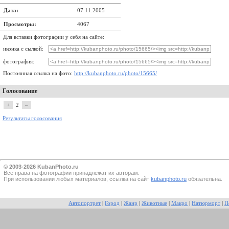
Дата:
07.11.2005
Просмотры:
4067
Для вставки фотографии у себя на сайте:
иконка с сылкой:
фотография:
Постоянная ссылка на фото:
http://kubanphoto.ru/photo/15665/
Голосование
+
2
–
Результаты голосования
© 2003-2026 KubanPhoto.ru
Все прaва на фотографии принадлежат их авторам.
При использовании любых материалов, ссылка на сайт
kubanphoto.ru
обязательна.
Автопортрет
|
Город
|
Жанр
|
Животные
|
Макро
|
Натюрморт
|
П