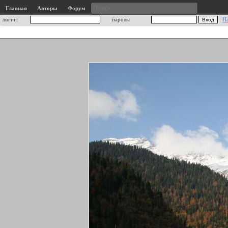
Главная
Авторы
Форум
логин:
пароль:
Н