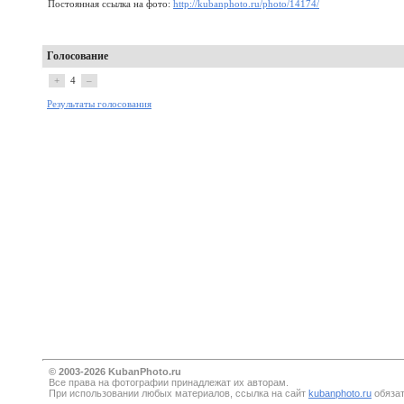
Постоянная ссылка на фото:
http://kubanphoto.ru/photo/14174/
Голосование
+
4
–
Результаты голосования
© 2003-2026 KubanPhoto.ru
Все прaва на фотографии принадлежат их авторам.
При использовании любых материалов, ссылка на сайт
kubanphoto.ru
обязат