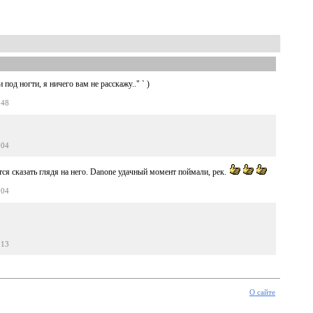
под ногти, я ничего вам не расскажу.." ` )
:48
:04
хочется сказать глядя на него. Danone удачный момент поймали, рек.
:04
:13
О сайте