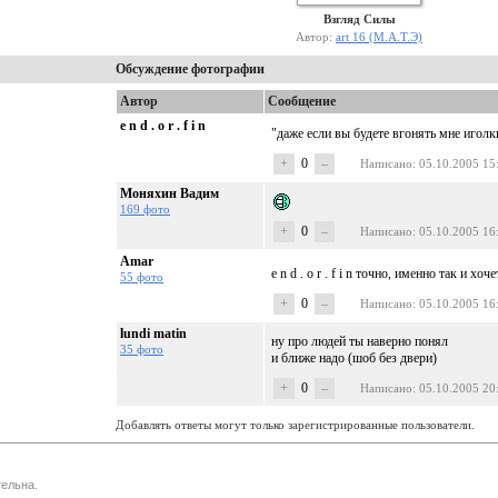
Взгляд Силы
Автор:
art 16 (М.А.Т.Э)
Обсуждение фотографии
Автор
Сообщение
e n d . o r . f i n
"даже если вы будете вгонять мне иголки 
+
0
–
Написано
: 05.10.2005 15
Моняхин Вадим
169 фото
+
0
–
Написано
: 05.10.2005 16
Amar
e n d . o r . f i n точно, именно так и 
55 фото
+
0
–
Написано
: 05.10.2005 16
lundi matin
ну про людей ты наверно понял
35 фото
и ближе надо (шоб без двери)
+
0
–
Написано
: 05.10.2005 20
Добавлять ответы могут только зарегистрированные пользователи.
ельна.