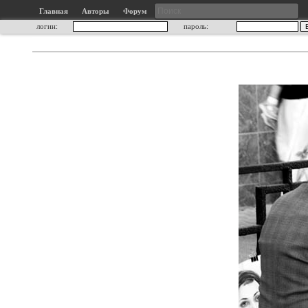
Главная
Авторы
Форум
логин:
пароль: