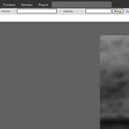
Главная
Авторы
Форум
логин:
пароль:
Н