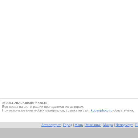
© 2003-2026 KubanPhoto.ru
Все прaва на фотографии принадлежат их авторам.
При использовании любых материалов, ссылка на сайт
kubanphoto.ru
обязательна.
Автопортрет
|
Город
|
Жанр
|
Животные
|
Макро
|
Натюрморт
|
П