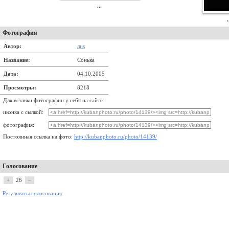
...
.
Фотография
Автор:
лиs
Название:
Сонька
Дата:
04.10.2005
Просмотры:
8218
Для вставки фотографии у себя на сайте:
иконка с сылкой:
фотография:
Постоянная ссылка на фото:
http://kubanphoto.ru/photo/14139/
Голосование
+
26
–
Результаты голосования