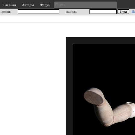
Главная
Авторы
Форум
логин:
пароль:
Н