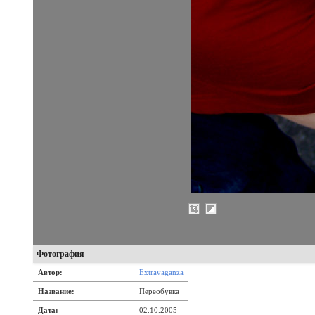
Фотография
Автор:
Extravaganza
Название:
Переобувка
Дата:
02.10.2005