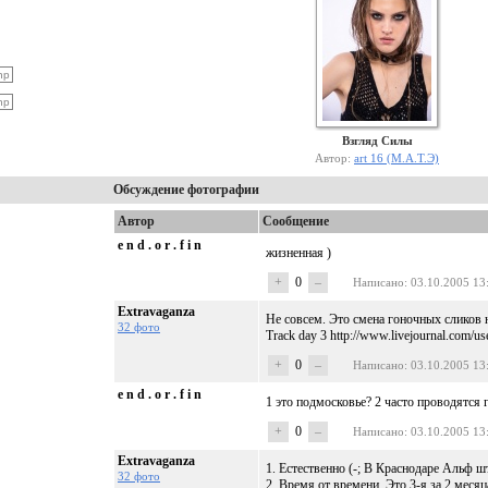
Взгляд Силы
Автор:
art 16 (М.А.Т.Э)
Обсуждение фотографии
Автор
Сообщение
e n d . o r . f i n
жизненная )
+
0
–
Написано
: 03.10.2005 13
Extravaganza
Не совсем. Это смена гоночных сликов на
32 фото
Track day 3 http://www.livejournal.com/u
+
0
–
Написано
: 03.10.2005 13
e n d . o r . f i n
1 это подмосковье? 2 часто проводятся г
+
0
–
Написано
: 03.10.2005 13
Extravaganza
1. Естественно (-; В Краснодаре Альф ш
32 фото
2. Время от времени. Это 3-я за 2 месяц