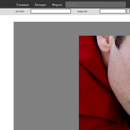
Главная
Авторы
Форум
логин:
пароль: