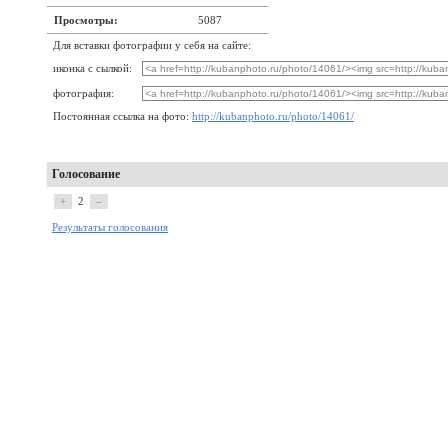
Просмотры:
5087
Для вставки фотографии у себя на сайте:
иконка с сылкой:
фотография:
Постоянная ссылка на фото:
http://kubanphoto.ru/photo/14061/
Голосование
+
2
–
Результаты голосования