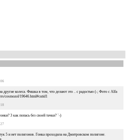
:06
 другие колеса. Фишка в том, что делают это .. с радостью (-; Фото с Alfa
sers/cosmozol/19646.html#cutid1
:18
онки? 3 как попась без своей тачки? `-)
:27
тук 5 и нет полигонов. Гонка проходила на Дмитровском полигоне.
а.