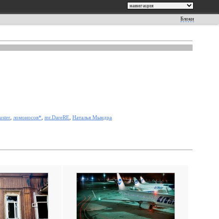
Блоки
uster
,
ломоносов*
,
mr.DareRE
,
Наталья Мындра