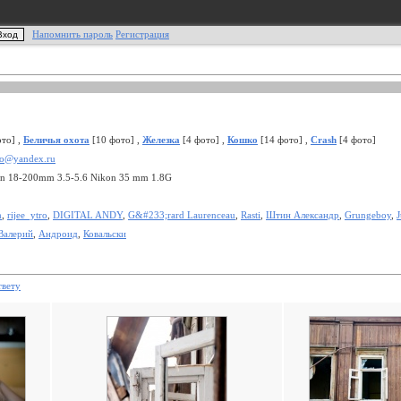
Напомнить пароль
Регистрация
то] ,
Беличья охота
[10 фото] ,
Железка
[4 фото] ,
Кошко
[14 фото] ,
Crash
[4 фото]
to@yandex.ru
n 18-200mm 3.5-5.6 Nikon 35 mm 1.8G
m
,
rijee_ytro
,
DIGITAL ANDY
,
G&#233;rard Laurenceau
,
Rasti
,
Штин Александр
,
Grungeboy
,
J
Валерий
,
Андроид
,
Ковальски
твету