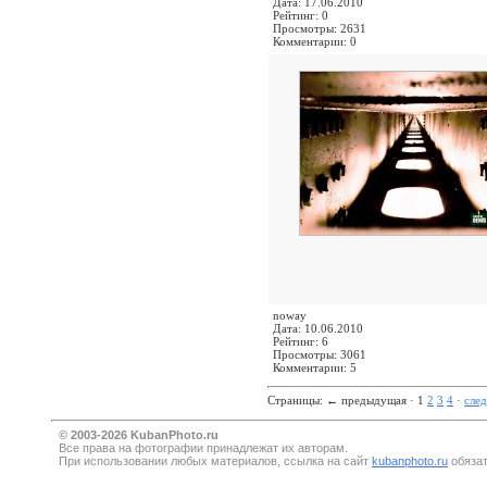
Дата: 17.06.2010
Рейтинг: 0
Просмотры: 2631
Комментарии: 0
noway
Дата: 10.06.2010
Рейтинг: 6
Просмотры: 3061
Комментарии: 5
Страницы:
←
предыдущая · 1
2
3
4
·
сле
© 2003-2026 KubanPhoto.ru
Все прaва на фотографии принадлежат их авторам.
При использовании любых материалов, ссылка на сайт
kubanphoto.ru
обязат