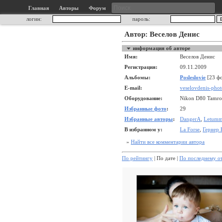
Главная
Авторы
Форум
логин:
пароль:
Автор: Веселов Денис
информация об авторе
Имя:
Веселов Денис
Регистрация:
09.11.2009
Альбомы:
Posleslovie
[23 фо
E-mail:
veselovdenis-pho
Оборудование:
Nikon D80 Tamro
Избранные фото
:
29
Избранные авторы
:
DangerA
,
Letum
В избранном у:
La Forse
,
Гернер 
»
Найти все комментарии автора
По рейтингу
| По дате |
По последнему о