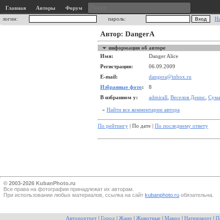
Главная
Авторы
Форум
логин:
пароль:
Н
Автор: DangerA
информация об авторе
Имя:
Danger Alice
Регистрация:
06.09.2009
E-mail:
dangera@inbox.ru
Избранные фото
:
8
В избранном у:
admirall
,
Веселов Денис
,
Сума
»
Найти все комментарии автора
По рейтингу
| По дате |
По последнему ответу
© 2003-2026 KubanPhoto.ru
Все прaва на фотографии принадлежат их авторам.
При использовании любых материалов, ссылка на сайт
kubanphoto.ru
обязательна.
Автопортрет
|
Город
|
Жанр
|
Животные
|
Макро
|
Натюрморт
|
П