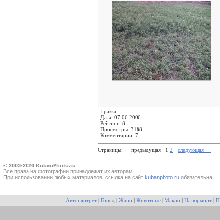
Травка
Дата: 07.06.2006
Рейтинг: 8
Просмотры: 3188
Комментарии: 7
Страницы:
←
предыдущая · 1
2
·
следующая
→
© 2003-2026 KubanPhoto.ru
Все прaва на фотографии принадлежат их авторам.
При использовании любых материалов, ссылка на сайт
kubanphoto.ru
обязательна.
Автопортрет
|
Город
|
Жанр
|
Животные
|
Макро
|
Натюрморт
|
П