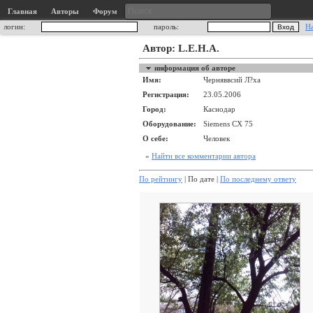
Главная
Авторы
Форум
логин:
пароль:
Н
Автор: L.E.H.A.
информация об авторе
Имя:
Черняввсий Л?ха
Регистрация:
23.05.2006
Город:
Каснодар
Оборудование:
Siemens CX 75
О себе:
Человек
»
Найти все комментарии автора
По рейтингу
| По дате |
По последнему ответу