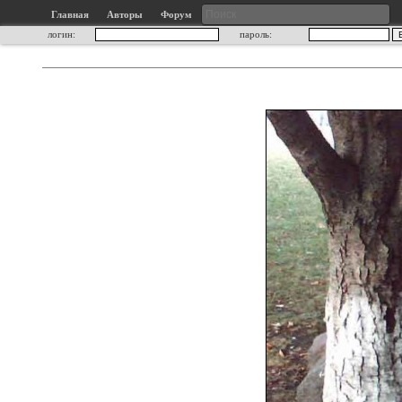
Главная
Авторы
Форум
логин:
пароль: