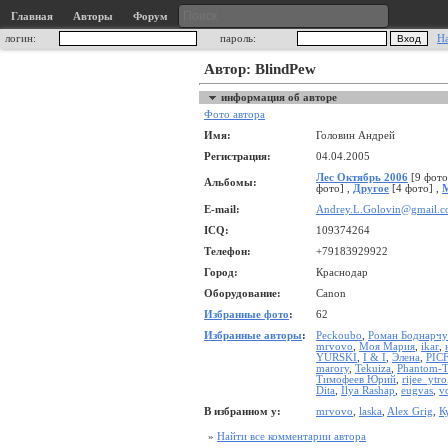
Главная
Авторы
Форум
логин:
пароль:
Н
Автор: BlindPew
информация об авторе
Фото автора
Имя:
Головин Андрей
Регистрация:
04.04.2005
Лес Октябрь 2006
[9 фото
Альбомы:
фото] ,
Другое
[4 фото] ,
E-mail:
Andrey.L.Golovin@gmail.
ICQ:
109374264
Телефон:
+79183929922
Город:
Краснодар
Оборудование:
Canon
Избранные фото
:
62
Избранные авторы
:
Peckoubo
,
Роман Боднарчу
mrvovo
,
Моя Мария
,
ikar
,
YURSKI
,
I & I
,
Элена
,
PICF
marory
,
Tekuiza
,
Phantom-
Тимофеев Юрий
,
rijee_ytro
Dita
,
Ilya Rashap
,
eugvas
,
v
В избранном у:
mrvovo
,
laska
,
Alex Grig
,
К
»
Найти все комментарии автора