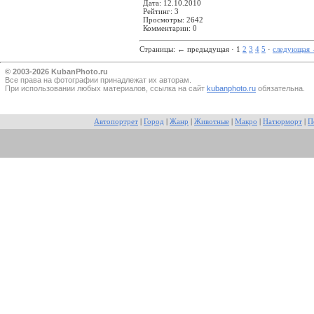
Дата: 12.10.2010
Рейтинг: 3
Просмотры: 2642
Комментарии: 0
Страницы:
←
предыдущая · 1
2
3
4
5
·
следующая
© 2003-2026 KubanPhoto.ru
Все прaва на фотографии принадлежат их авторам.
При использовании любых материалов, ссылка на сайт
kubanphoto.ru
обязательна.
Автопортрет
|
Город
|
Жанр
|
Животные
|
Макро
|
Натюрморт
|
П