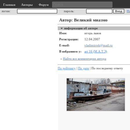
Главная
Авторы
Форум
логин:
пароль:
Н
Автор: Bеликий миазмо
информация об авторе
Имя:
игорь львов
Регистрация:
12.04.2007
E-mail:
vladimirrek@mail.ru
В избранном у:
art 16 (М.А.Т.Э)
»
Найти все комментарии автора
По рейтингу
|
По дате
| По последнему ответу