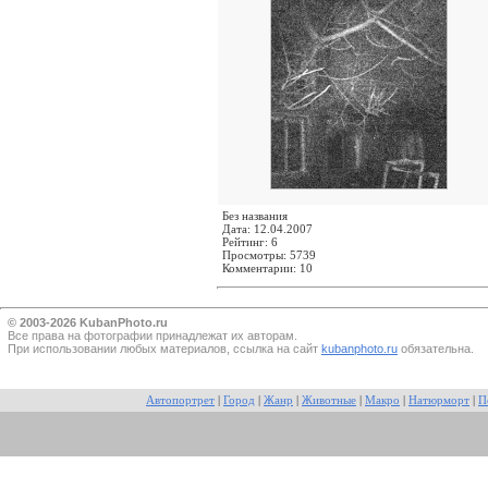
Без названия
Дата: 12.04.2007
Рейтинг: 6
Просмотры: 5739
Комментарии: 10
© 2003-2026 KubanPhoto.ru
Все прaва на фотографии принадлежат их авторам.
При использовании любых материалов, ссылка на сайт
kubanphoto.ru
обязательна.
Автопортрет
|
Город
|
Жанр
|
Животные
|
Макро
|
Натюрморт
|
П