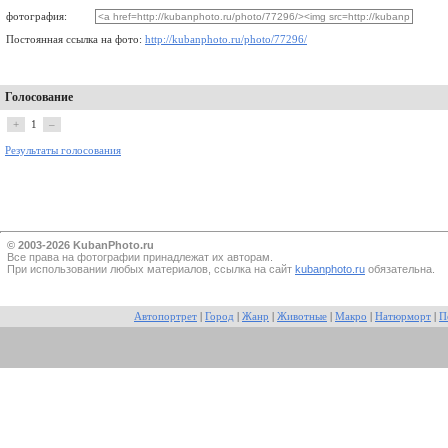
фотография:
Постоянная ссылка на фото:
http://kubanphoto.ru/photo/77296/
Голосование
+
1
–
Результаты голосования
© 2003-2026 KubanPhoto.ru
Все прaва на фотографии принадлежат их авторам.
При использовании любых материалов, ссылка на сайт
kubanphoto.ru
обязательна.
Автопортрет
|
Город
|
Жанр
|
Животные
|
Макро
|
Натюрморт
|
П