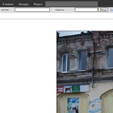
Главная
Авторы
Форум
логин:
пароль:
Н