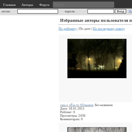
Главная
Авторы
Форум
логин:
пароль:
Н
Избранные авторы пользователя 
По рейтингу
| По дате |
По последнему ответу
сны о чЁм-то бОльшем
: Без названия
Дата: 18.01.2011
Рейтинг: 0
Просмотры: 2436
Комментарии: 0