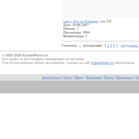
сны о чЁм-то бОльшем
: сон 152
Дата: 19.06.2007
Рейтинг: 7
Просмотры: 5964
Комментарии: 1
Страницы:
←
предыдущая · 1
2
3
4
5
·
следующая
© 2003-2026 KubanPhoto.ru
Все прaва на фотографии принадлежат их авторам.
При использовании любых материалов, ссылка на сайт
kubanphoto.ru
обязательна.
Автопортрет
|
Город
|
Жанр
|
Животные
|
Макро
|
Натюрморт
|
П