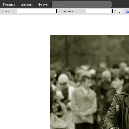
Главная
Авторы
Форум
логин:
пароль:
Н