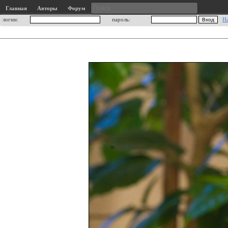
Главная
Авторы
Форум
логин:
пароль:
Н