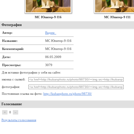
МС Юпитер-9 f16
МС Юпитер-9 f11
Фотография
Автор:
Вадим_
Название:
МС Юпитер-9 f16
Комментарий:
МС Юпитер-9 f16
Дата:
06.05.2009
Просмотры:
3079
Для вставки фотографии у себя на сайте:
иконка с сылкой:
фотография:
Постоянная ссылка на фото:
http://kubanphoto.ru/photo/98730/
Голосование
+
0
–
Результаты голосования