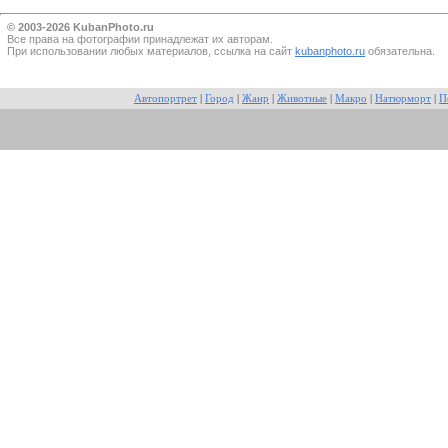
© 2003-2026 KubanPhoto.ru
Все прaва на фотографии принадлежат их авторам.
При использовании любых материалов, ссылка на сайт
kubanphoto.ru
обязательна.
Автопортрет
|
Город
|
Жанр
|
Животные
|
Макро
|
Натюрморт
|
П