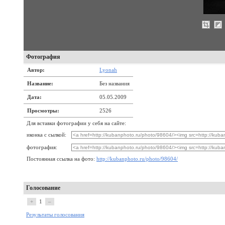
Фотография
Автор:
Lyonah
Название:
Без названия
Дата:
05.05.2009
Просмотры:
2526
Для вставки фотографии у себя на сайте:
иконка с сылкой:
фотография:
Постоянная ссылка на фото:
http://kubanphoto.ru/photo/98604/
Голосование
+
1
–
Результаты голосования