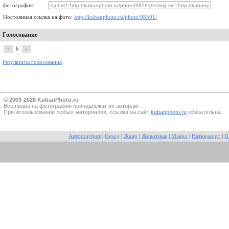
фотография:
Постоянная ссылка на фото:
http://kubanphoto.ru/photo/98591/
Голосование
+
6
–
Результаты голосования
© 2003-2026 KubanPhoto.ru
Все прaва на фотографии принадлежат их авторам.
При использовании любых материалов, ссылка на сайт
kubanphoto.ru
обязательна.
Автопортрет
|
Город
|
Жанр
|
Животные
|
Макро
|
Натюрморт
|
П