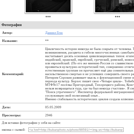
***
***
Фотография
Автор:
Даниил Гезо
Название:
**
Цикличность истории никогда не была сокрыта от человека.
возникновения, расцвета и гибели многочисленных самобыт
насчитывает десять основных цивилизационных типов: египе
индийский, иранский, еврейский, греческий, римский, новос
или европейский. (По его же мнению Россия со славянство
проявиться культурно-исторический тип, совершенно отлич
естественным группам он причисляет ещё два сомнительных
Комментарий:
насильственною смертью и не успевших совершить своего ра
Питирим Сорокин развивает мысль о флуктационной смене и
периода культур. Борхес пишет свои «Четыре цикла». Тойн
МТФ№17 посёлка Пригородный, Тихорецкого района, Конста
нельзя возвращаться туда, где ты был некогда счастлив». 
"Поиск утраченного". Инспектор федеральной миграционно
сослуживцев свой полигамный опыт...
Именно стабильность исторических циклов создала иллюзию
Дата:
05.05.2009
Просмотры:
2946
Для вставки фотографии у себя на сайте:
иконка с сылкой: