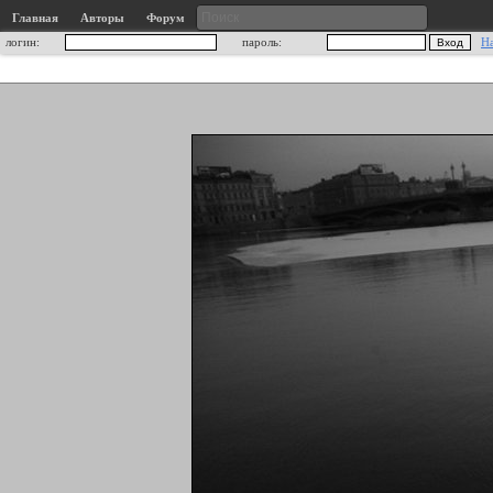
Главная
Авторы
Форум
логин:
пароль:
Н