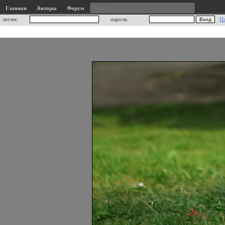
Главная
Авторы
Форум
логин:
пароль:
Н