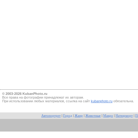
© 2003-2026 KubanPhoto.ru
Все прaва на фотографии принадлежат их авторам.
При использовании любых материалов, ссылка на сайт
kubanphoto.ru
обязательна.
Автопортрет
|
Город
|
Жанр
|
Животные
|
Макро
|
Натюрморт
|
П