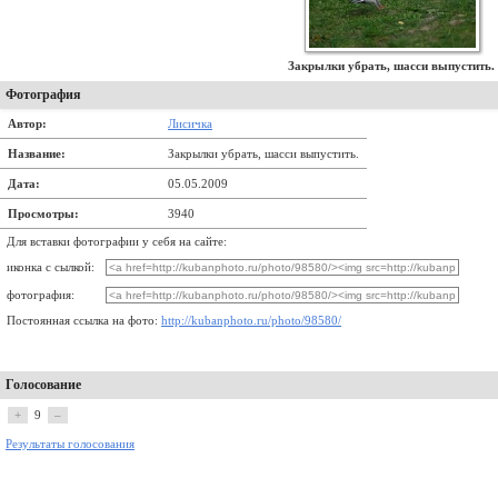
Закрылки убрать, шасси выпустить.
Фотография
Автор:
Лисичка
Название:
Закрылки убрать, шасси выпустить.
Дата:
05.05.2009
Просмотры:
3940
Для вставки фотографии у себя на сайте:
иконка с сылкой:
фотография:
Постоянная ссылка на фото:
http://kubanphoto.ru/photo/98580/
Голосование
+
9
–
Результаты голосования