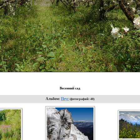
Весенний сад
Альбом:
Пеус
(фотографий: 40)