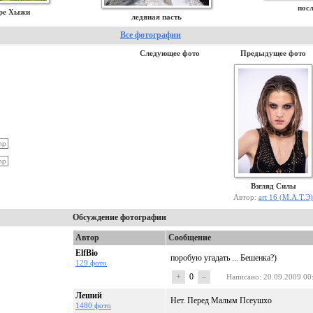
посл
ере Хыжи
ледяная пасть
Все фотографии
Следующее фото
Предыдущее фото
Взгляд Силы
Автор:
art 16 (М.А.Т.Э)
Обсуждение фотографии
Автор
Сообщение
ElfBio
поробую угадать ... Бешенка?)
129 фото
+
0
–
Написано
: 20.09.2009 00
Леший
Нет. Перед Малым Псеушхо
1480 фото