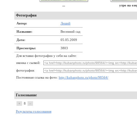
...
утро на оз
Фотография
Автор:
Леший
Название:
Весенний сад
Дата:
05.05.2009
Просмотры:
3803
Для вставки фотографии у себя на сайте:
иконка с сылкой:
фотография:
Постоянная ссылка на фото:
http://kubanphoto.ru/photo/98564/
Голосование
+
8
–
Результаты голосования