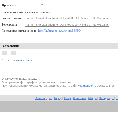
Просмотры:
2756
Для вставки фотографии у себя на сайте:
иконка с сылкой:
фотография:
Постоянная ссылка на фото:
http://kubanphoto.ru/photo/98560/
Голосование
+
3
–
Результаты голосования
© 2003-2026 KubanPhoto.ru
Все прaва на фотографии принадлежат их авторам.
При использовании любых материалов, ссылка на сайт
kubanphoto.ru
обязательна.
Автопортрет
|
Город
|
Жанр
|
Животные
|
Макро
|
Натюрморт
|
П