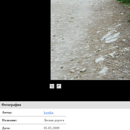
Фотография
Автор:
kwetka
Название:
Лесная дорога
Дата:
05.05.2009