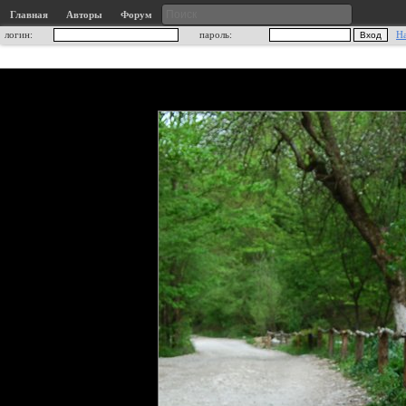
Главная
Авторы
Форум
логин:
пароль:
Н