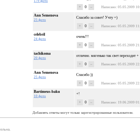
179 фото
+
0
–
Написано
: 05.05.2009 10
Ann Semenova
Спасибо за совет! Учту =)
25 фото
+
0
–
Написано
: 05.05.2009 11
celebril
очень!!!
24 фото
+
0
–
Написано
: 05.05.2009 21
tachikoma
отлично. мягенько так свет переходит +
20 фото
+
0
–
Написано
: 05.05.2009 22
Ann Semenova
Спасибо ))
25 фото
+
0
–
Написано
: 05.05.2009 22
Bartimeus-baku
+!
10 фото
+
0
–
Написано
: 19.06.2009 01
Добавлять ответы могут только зарегистрированные пользователи.
ельна.