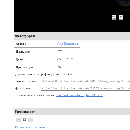
Фотография
Автор:
Ann Semenova
Название:
***
Дата:
05.05.2009
Просмотры:
3638
Для вставки фотографии у себя на сайте:
иконка с сылкой:
фотография:
Постоянная ссылка на фото:
http://kubanphoto.ru/photo/98557/
Голосование
+
12
–
Результаты голосования