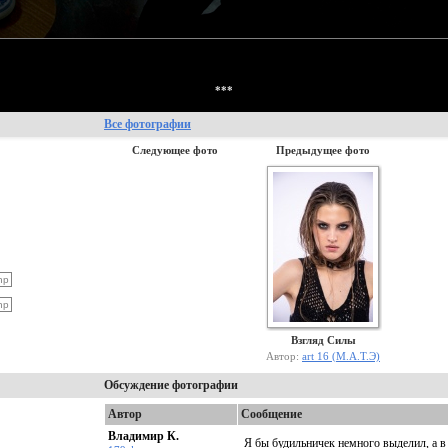
***
Все фотографии
Следующее фото
Предыдущее фото
Взгляд Силы
Автор:
art 16 (М.А.Т.Э)
Обсуждение фотографии
Автор
Сообщение
Владимир К.
Я бы будильничек немного выделил, а в