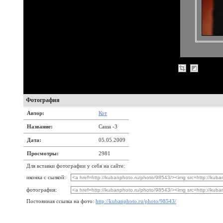
Фотография
Автор:
Кот
Название:
Саша -3
Дата:
05.05.2009
Просмотры:
2981
Для вставки фотографии у себя на сайте:
иконка с сылкой:
фотография:
Постоянная ссылка на фото:
http://kubanphoto.ru/photo/98543/