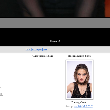
Саша -3
Все фотографии
Следующее фото
Предыдущее фото
Взгляд Силы
Автор:
art 16 (М.А.Т.Э)