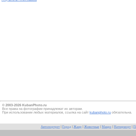
© 2003-2026 KubanPhoto.ru
Все прaва на фотографии принадлежат их авторам.
При использовании любых материалов, ссылка на сайт
kubanphoto.ru
обязательна.
Автопортрет
|
Город
|
Жанр
|
Животные
|
Макро
|
Натюрморт
|
П