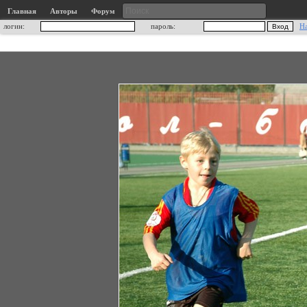
Главная
Авторы
Форум
логин:
пароль:
Н