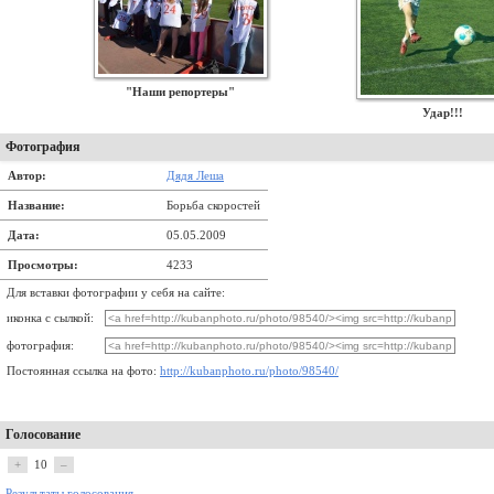
"Наши репортеры"
Удар!!!
Фотография
Автор:
Дядя Леша
Название:
Борьба скоростей
Дата:
05.05.2009
Просмотры:
4233
Для вставки фотографии у себя на сайте:
иконка с сылкой:
фотография:
Постоянная ссылка на фото:
http://kubanphoto.ru/photo/98540/
Голосование
+
10
–
Результаты голосования