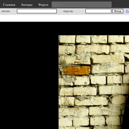
Главная
Авторы
Форум
логин:
пароль:
Н