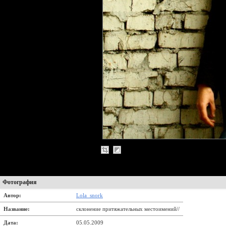
Фотография
Автор:
Lola_snork
Название:
склонение притяжательных местоимений//
Дата:
05.05.2009