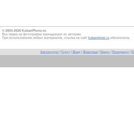
© 2003-2026 KubanPhoto.ru
Все прaва на фотографии принадлежат их авторам.
При использовании любых материалов, ссылка на сайт
kubanphoto.ru
обязательна.
Автопортрет
|
Город
|
Жанр
|
Животные
|
Макро
|
Натюрморт
|
П