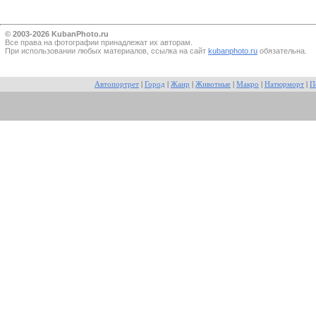
© 2003-2026 KubanPhoto.ru
Все прaва на фотографии принадлежат их авторам.
При использовании любых материалов, ссылка на сайт
kubanphoto.ru
обязательна.
Автопортрет
|
Город
|
Жанр
|
Животные
|
Макро
|
Натюрморт
|
П