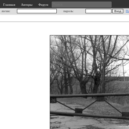
Главная
Авторы
Форум
логин:
пароль:
Н