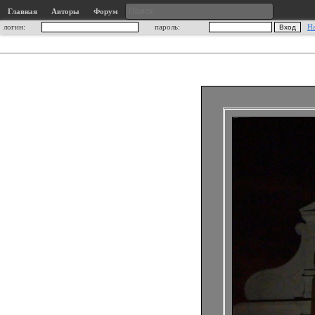
Главная
Авторы
Форум
логин:
пароль:
Н