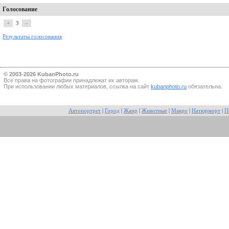
Голосование
+
3
–
Результаты голосования
© 2003-2026 KubanPhoto.ru
Все прaва на фотографии принадлежат их авторам.
При использовании любых материалов, ссылка на сайт
kubanphoto.ru
обязательна.
Автопортрет
|
Город
|
Жанр
|
Животные
|
Макро
|
Натюрморт
|
П