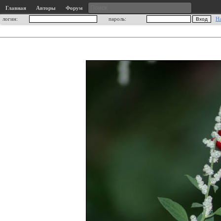
Главная
Авторы
Форум
логин:
пароль:
Н