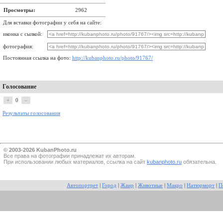
Просмотры:
2962
Для вставки фотографии у себя на сайте:
иконка с сылкой:
фотография:
Постоянная ссылка на фото:
http://kubanphoto.ru/photo/91767/
Голосование
+
0
–
Результаты голосования
© 2003-2026 KubanPhoto.ru
Все прaва на фотографии принадлежат их авторам.
При использовании любых материалов, ссылка на сайт
kubanphoto.ru
обязательна.
Автопортрет
|
Город
|
Жанр
|
Животные
|
Макро
|
Натюрморт
|
П