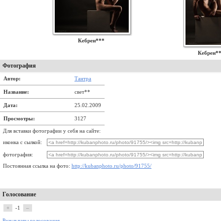
Кебрен***
Кебрен*
Фотография
Автор:
Тантра
Название:
свет**
Дата:
25.02.2009
Просмотры:
3127
Для вставки фотографии у себя на сайте:
иконка с сылкой:
фотография:
Постоянная ссылка на фото:
http://kubanphoto.ru/photo/91755/
Голосование
+
-1
–
Результаты голосования