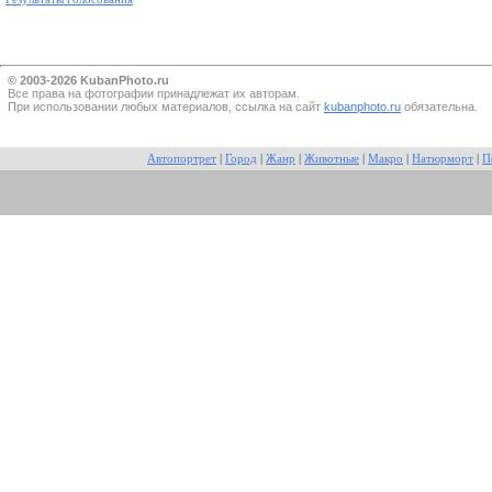
© 2003-2026 KubanPhoto.ru
Все прaва на фотографии принадлежат их авторам.
При использовании любых материалов, ссылка на сайт
kubanphoto.ru
обязательна.
Автопортрет
|
Город
|
Жанр
|
Животные
|
Макро
|
Натюрморт
|
П