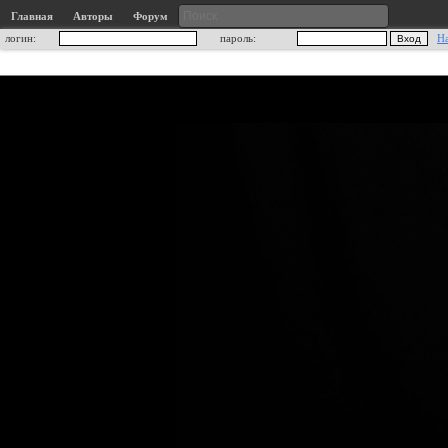
Главная
Авторы
Форум
логин:
пароль:
Н