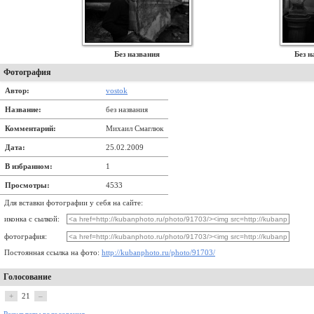
Без названия
Без н
Фотография
Автор:
vostok
Название:
без названия
Комментарий:
Михаил Смаглюк
Дата:
25.02.2009
В избранном:
1
Просмотры:
4533
Для вставки фотографии у себя на сайте:
иконка с сылкой:
фотография:
Постоянная ссылка на фото:
http://kubanphoto.ru/photo/91703/
Голосование
+
21
–