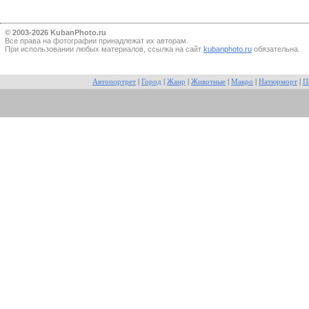
© 2003-2026 KubanPhoto.ru
Все прaва на фотографии принадлежат их авторам.
При использовании любых материалов, ссылка на сайт
kubanphoto.ru
обязательна.
Автопортрет
|
Город
|
Жанр
|
Животные
|
Макро
|
Натюрморт
|
П