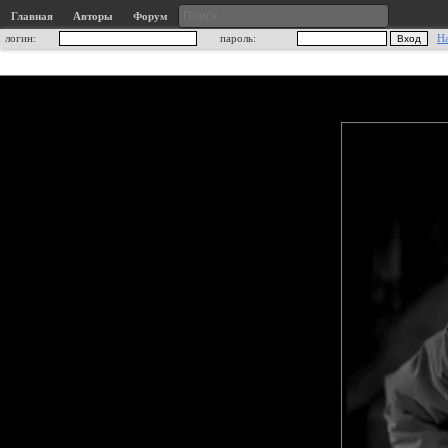
Главная
Авторы
Форум
логин:
пароль:
Н